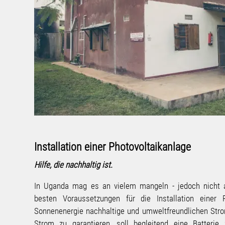
Installation einer Photovoltaikanlage
Hilfe, die nachhaltig ist.
In Uganda mag es an vielem mangeln - jedoch nicht 
besten Voraussetzungen für die Installation einer P
Sonnenenergie nachhaltige und umweltfreundlichen Str
Strom zu garantieren, soll begleitend eine Batteri
gewonnenen Energie beschafft werden. So können
monatlichen Kosten auch nächtliche Stromausfälle und di
Mehr über das Projekt erfahren