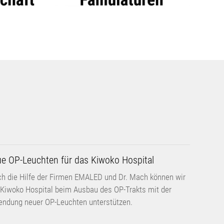
e OP-Leuchten für das Kiwoko Hospital
h die Hilfe der Firmen EMALED und Dr. Mach können wir
Kiwoko Hospital beim Ausbau des OP-Trakts mit der
endung neuer OP-Leuchten unterstützen.
e Gerätschaften für die Radiologie
h neue Gerätschaften soll die Qualität und Kosten der
dgebung und damit die Patientenversorgung maßgeblich