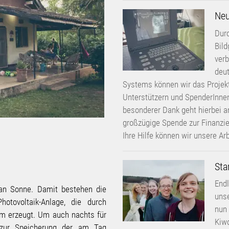
verb
deut
Systems können wir das Projekt
Unterstützern und SpenderInnen,
besonderer Dank geht hierbei a
großzügige Spende zur Finanzie
Ihre Hilfe können wir unsere Ar
Sta
Endl
an Sonne. Damit bestehen die
uns
hotovoltaik-Anlage, die durch
nun 
om erzeugt. Um auch nachts für
Kiwo
e zur Speicherung der am Tag
tätig zu sein.
 wir neben der Senkung der
e fatalen Folgen verhindern.