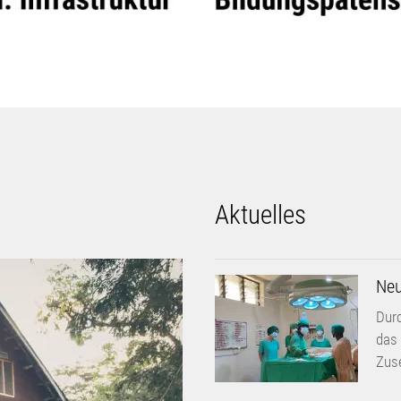
Aktuelles
Neu
Durc
das 
Zus
Neu
Durc
Bil