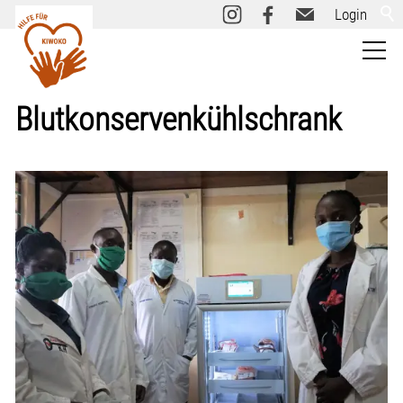
Login
Kiwoko
Blutkonservenkühlschrank
Über uns
Informieren
Aktiv werden
Spenden